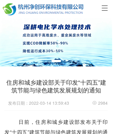
T
o
g
g
l
e
n
a
v
i
g
a
t
住房和城乡建设部关于印发“十四五”建
i
筑节能与绿色建筑发展规划的通知
o
n
发布日期：2022-03-14 13:59:43
2984
日前，住房和城乡建设部发布关于印
发“十四五”
建筑节能
与
绿色建筑
发展规划的通